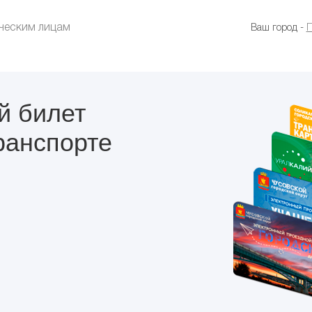
еским лицам
Ваш город
-
П
й билет
ранспорте